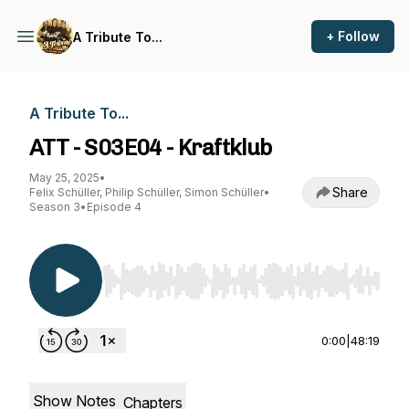
+ Follow
A Tribute To...
A Tribute To...
ATT - S03E04 - Kraftklub
May 25, 2025
•
Share
Felix Schüller, Philip Schüller, Simon Schüller
•
Season 3
•
Episode 4
Use Left/Right to seek, Home/End to jump to st
0:00
|
48:19
Show Notes
Chapters