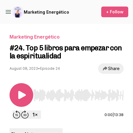
+ Follow
Marketing Energético
Marketing Energético
#24. Top 5 libros para empezar con
la espiritualidad
Share
August 08, 2023
•
Episode 24
Use Left/Right to seek, Home/End to jump to st
0:00
|
13:38