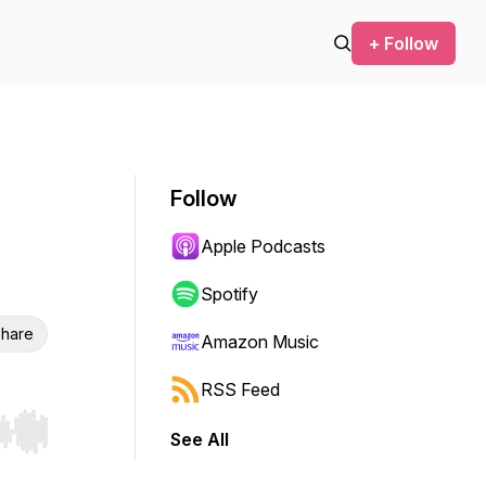
+ Follow
Follow
Apple Podcasts
Spotify
hare
Amazon Music
RSS Feed
See All
r end. Hold shift to jump forward or backward.