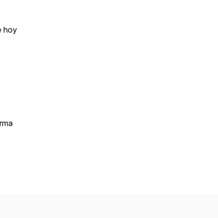
e hoy
orma