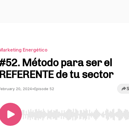
Marketing Energético
#52. Método para ser el
REFERENTE de tu sector
S
February 20, 2024
•
Episode 52
Use Left/Right to seek, Home/End to jump to start o