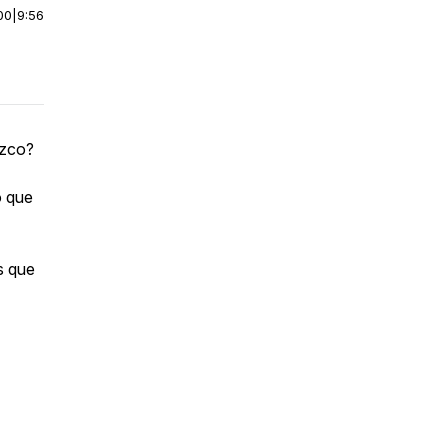
00
|
9:56
ozco?
o que
s que