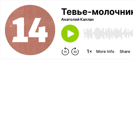
Тевье-молочни
Анатолий Каплан
More Info
Share