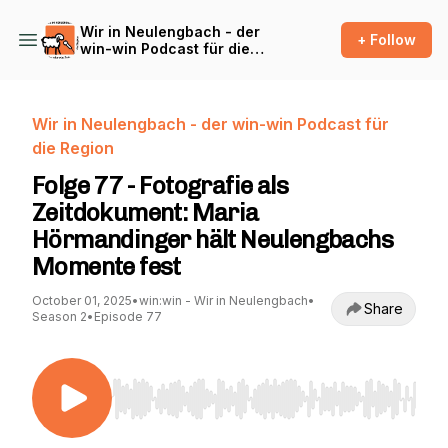
Wir in Neulengbach - der
+ Follow
win-win Podcast für die
Region
Wir in Neulengbach - der win-win Podcast für
die Region
Folge 77 - Fotografie als
Zeitdokument: Maria
Hörmandinger hält Neulengbachs
Momente fest
October 01, 2025
•
win:win - Wir in Neulengbach
•
Share
Season 2
•
Episode 77
Use Left/Right to seek, Home/End to jump to st