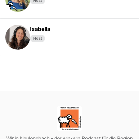
Host
Isabella
Host
Wir in Neulengbach - der win-win Podcast für die Region