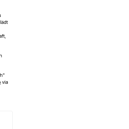
u
lädt
ft,
ch
ch"
o
via