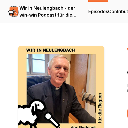
Wir in Neulengbach - der
Episodes
Contribu
win-win Podcast für die
Region