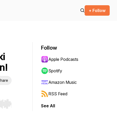
+ Follow
Follow
ki
Apple Podcasts
n!
Spotify
hare
Amazon Music
RSS Feed
See All
r end. Hold shift to jump forward or backward.