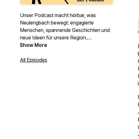
Unser Podcast macht hörbar, was
Neulengbach bewegt: engagierte
Menschen, spannende Geschichten und
neue Ideen für unsere Region.
Wir gehen ins dritte Podcastjahr und
Show More
haben uns für Staffel 3 neue Fragen und
Themenschwerpunkte überlegt. Wie
All Episodes
immer gibt es in jeder Folge einen Win-
Win-Deal mit – konkrete Ideen, wie wir
gemeinsam Neulengbach ein Stück
lebendiger, bunter und besser machen
können.