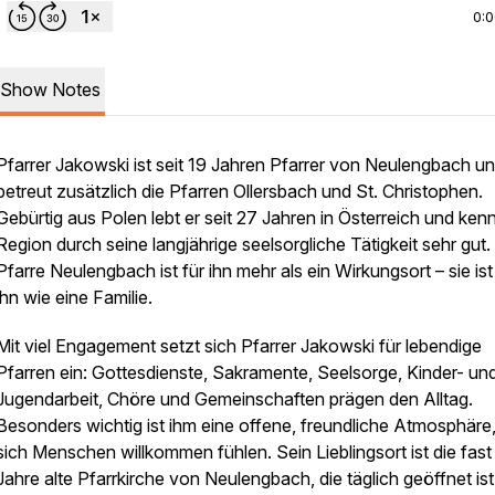
0:
Show Notes
Pfarrer Jakowski ist seit 19 Jahren Pfarrer von Neulengbach u
betreut zusätzlich die Pfarren Ollersbach und St. Christophen.
Gebürtig aus Polen lebt er seit 27 Jahren in Österreich und kenn
Region durch seine langjährige seelsorgliche Tätigkeit sehr gut.
Pfarre Neulengbach ist für ihn mehr als ein Wirkungsort – sie ist
ihn wie eine Familie.
Mit viel Engagement setzt sich Pfarrer Jakowski für lebendige
Pfarren ein: Gottesdienste, Sakramente, Seelsorge, Kinder- un
Jugendarbeit, Chöre und Gemeinschaften prägen den Alltag.
Besonders wichtig ist ihm eine offene, freundliche Atmosphäre,
sich Menschen willkommen fühlen. Sein Lieblingsort ist die fas
Jahre alte Pfarrkirche von Neulengbach, die täglich geöffnet is