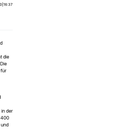
00
|
16:37
nd
t die
 Die
 für
d
 in der
t 400
t und