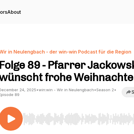
tors
About
Wir in Neulengbach - der win-win Podcast für die Region
Folge 89 - Pfarrer Jackows
wünscht frohe Weihnachte
December 24, 2025
•
win:win - Wir in Neulengbach
•
Season 2
•
S
Episode 89
Use Left/Right to seek, Home/End to jump to start o