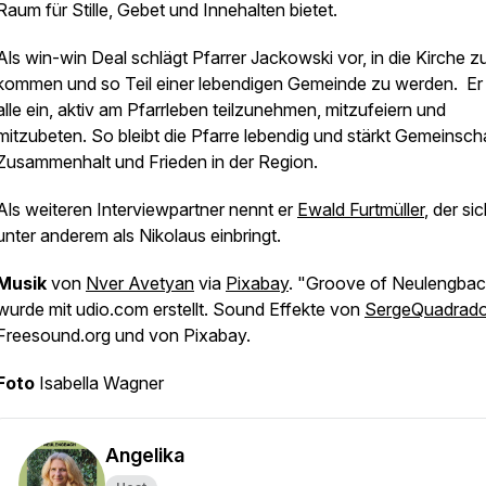
Raum für Stille, Gebet und Innehalten bietet.
Als win-win Deal schlägt Pfarrer Jackowski vor, in die Kirche z
kommen und so Teil einer lebendigen Gemeinde zu werden. Er 
alle ein, aktiv am Pfarrleben teilzunehmen, mitzufeiern und
mitzubeten. So bleibt die Pfarre lebendig und stärkt Gemeinscha
Zusammenhalt und Frieden in der Region.
Als weiteren Interviewpartner nennt er
Ewald Furtmüller
, der si
unter anderem als Nikolaus einbringt.
Musik
von
Nver Avetyan
via
Pixabay
. "Groove of Neulengba
wurde mit udio.com erstellt. Sound Effekte von
SergeQuadrad
Freesound.org und von Pixabay.
Foto
Isabella Wagner
Angelika