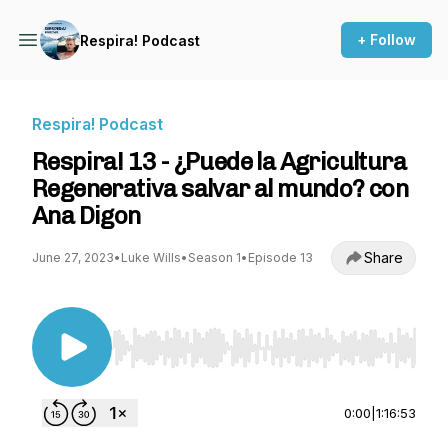
+ Follow
Respira! Podcast
Respira! Podcast
Respira! 13 - ¿Puede la Agricultura
Regenerativa salvar al mundo? con
Ana Digon
Share
June 27, 2023
•
Luke Wills
•
Season 1
•
Episode 13
Use Left/Right to seek, Home/End to jump to st
0:00
|
1:16:53