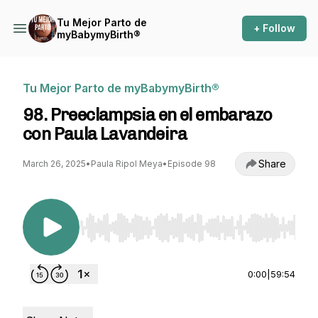
Tu Mejor Parto de
+ Follow
myBabymyBirth®
Tu Mejor Parto de myBabymyBirth®
98. Preeclampsia en el embarazo
con Paula Lavandeira
Share
March 26, 2025
•
Paula Ripol Meya
•
Episode 98
Use Left/Right to seek, Home/End to jump to st
0:00
|
59:54