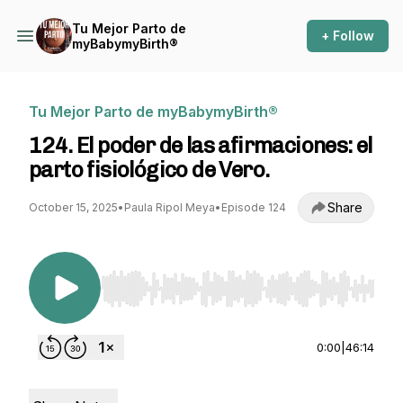
Tu Mejor Parto de
+ Follow
myBabymyBirth®
Tu Mejor Parto de myBabymyBirth®
124. El poder de las afirmaciones: el
parto fisiológico de Vero.
Share
October 15, 2025
•
Paula Ripol Meya
•
Episode 124
Use Left/Right to seek, Home/End to jump to st
0:00
|
46:14