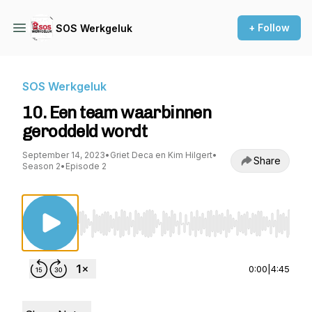
+ Follow
SOS Werkgeluk
SOS Werkgeluk
10. Een team waarbinnen
geroddeld wordt
September 14, 2023
•
Griet Deca en Kim Hilgert
•
Share
Season 2
•
Episode 2
Use Left/Right to seek, Home/End to jump to st
0:00
|
4:45