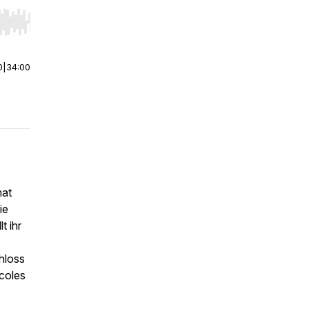
r end. Hold shift to jump forward or backward.
0
|
34:00
hat
ie
t ihr
hloss
icoles