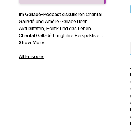
Im Galladé-Podcast diskutieren Chantal
Galladé und Amélie Galladé über
Aktualitäten, Politik und das Leben.
Chantal Galladé bringt ihre Perspektive als
Kantonsrätin, Berufsschullehrerin und
Show More
Unternehmerin ein. Sie hatte für mehrere
Jahre eine Wochenkolumne bei Radio 1.
All Episodes
Amélie Galladé vertritt die Generation Z
als Studentin und politisch engagierte
junge Frau.