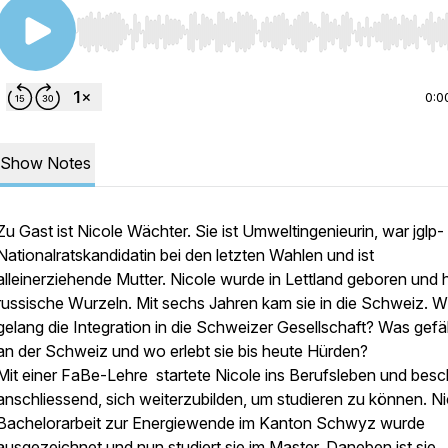
Use Left/Right to seek, Home/End to jump to start o
0:0
Show Notes
Zu Gast ist Nicole Wächter. Sie ist Umweltingenieurin, war jglp-
Nationalratskandidatin bei den letzten Wahlen und ist
alleinerziehende Mutter. Nicole wurde in Lettland geboren und 
russische Wurzeln. Mit sechs Jahren kam sie in die Schweiz. W
gelang die Integration in die Schweizer Gesellschaft? Was gefäll
an der Schweiz und wo erlebt sie bis heute Hürden?
Mit einer FaBe-Lehre startete Nicole ins Berufsleben und besc
anschliessend, sich weiterzubilden, um studieren zu können. N
Bachelorarbeit zur Energiewende im Kanton Schwyz wurde
ausgezeichnet und nun studiert sie im Master. Daneben ist sie