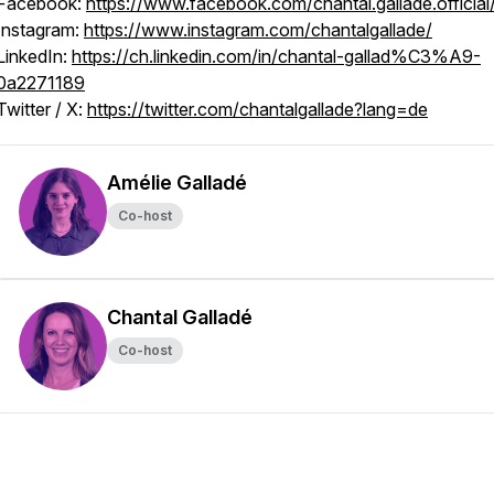
Facebook:
https://www.facebook.com/chantal.gallade.official
Instagram:
https://www.instagram.com/chantalgallade/
LinkedIn:
https://ch.linkedin.com/in/chantal-gallad%C3%A9-
0a2271189
Twitter / X:
https://twitter.com/chantalgallade?lang=de
Amélie Galladé
Co-host
Chantal Galladé
Co-host