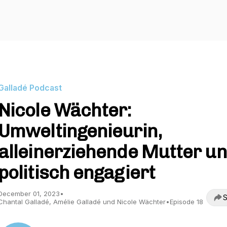
Galladé Podcast
Nicole Wächter:
Umweltingenieurin,
alleinerziehende Mutter u
politisch engagiert
December 01, 2023
•
S
Chantal Galladé, Amélie Galladé und Nicole Wächter
•
Episode 18