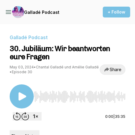
+ Follow
Galladé Podcast
Galladé Podcast
30. Jubiläum: Wir beantworten
eure Fragen
May 03, 2024
•
Chantal Galladé und Amélie Galladé
Share
•
Episode 30
Use Left/Right to seek, Home/End to jump to st
0:00
|
35:35