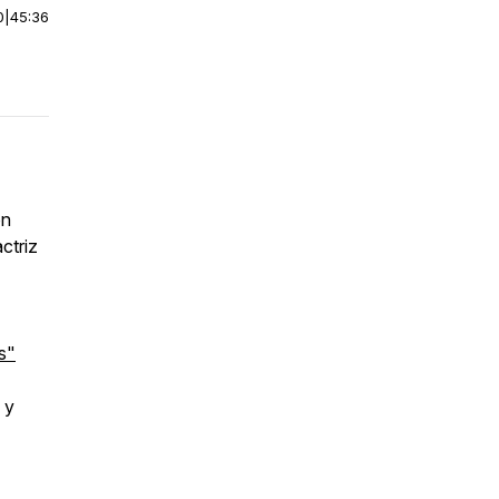
0
|
45:36
ón
ctriz
s"
 y