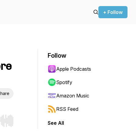
+ Follow
Follow
bre
Apple Podcasts
Spotify
hare
Amazon Music
RSS Feed
See All
r end. Hold shift to jump forward or backward.