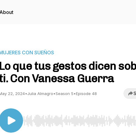
About
MUJERES CON SUEÑOS
Lo que tus gestos dicen so
ti. Con Vanessa Guerra
S
May 22, 2024
•
Julia Almagro
•
Season 5
•
Episode 48
Use Left/Right to seek, Home/End to jump to start o