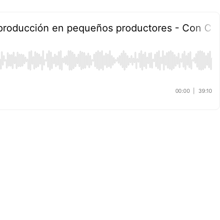
 la producción en pequeños productores - Con C
00:00
|
39:10