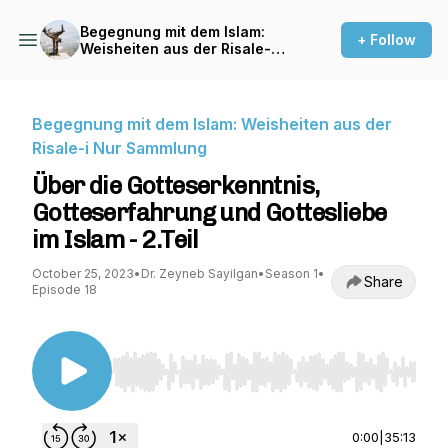
Begegnung mit dem Islam:
+ Follow
Weisheiten aus der Risale-i
Nur Sammlung
Begegnung mit dem Islam: Weisheiten aus der
Risale-i Nur Sammlung
Über die Gotteserkenntnis,
Gotteserfahrung und Gottesliebe
im Islam - 2.Teil
October 25, 2023
•
Dr. Zeyneb Sayilgan
•
Season 1
•
Share
Episode 18
Use Left/Right to seek, Home/End to jump to st
0:00
|
35:13