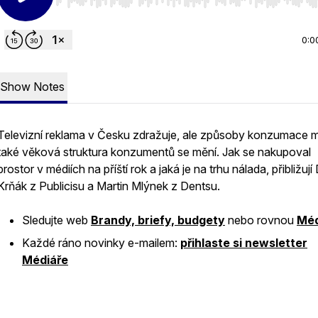
Use Left/Right to seek, Home/End to jump to start o
0:0
Show Notes
Televizní reklama v Česku zdražuje, ale způsoby konzumace m
také věková struktura konzumentů se mění. Jak se nakupoval
prostor v médiích na příští rok a jaká je na trhu nálada, přibližují
Krňák z Publicisu a Martin Mlýnek z Dentsu.
Sledujte web
Brandy, briefy, budgety
nebo rovnou
Méd
Každé ráno novinky e-mailem:
přihlaste si newsletter
Médiáře