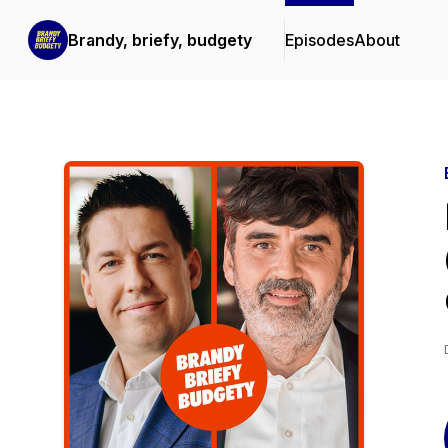
Brandy, briefy, budgety
Episodes
About