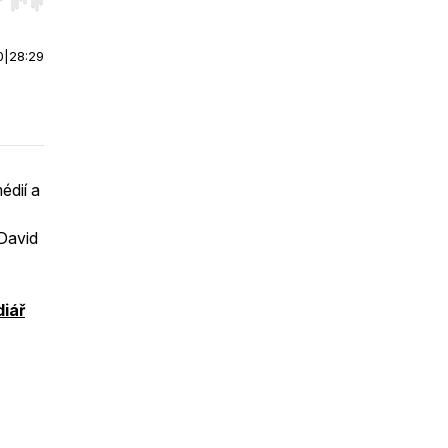
r end. Hold shift to jump forward or backward.
0
|
28:29
édií a
 David
iář