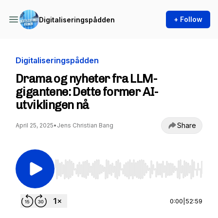
+ Follow
Digitaliseringspådden
Digitaliseringspådden
Drama og nyheter fra LLM-
gigantene: Dette former AI-
utviklingen nå
Share
April 25, 2025
•
Jens Christian Bang
Use Left/Right to seek, Home/End to jump to st
0:00
|
52:59