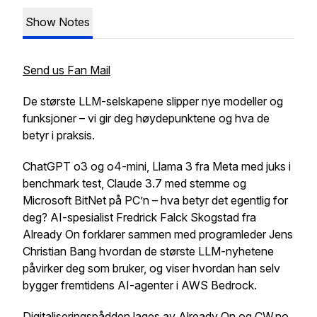
Show Notes
Send us Fan Mail
De største LLM-selskapene slipper nye modeller og
funksjoner – vi gir deg høydepunktene og hva de
betyr i praksis.
ChatGPT o3 og o4-mini, Llama 3 fra Meta med juks i
benchmark test, Claude 3.7 med stemme og
Microsoft BitNet på PC’n – hva betyr det egentlig for
deg? AI-spesialist Fredrick Falck Skogstad fra
Already On forklarer sammen med programleder Jens
Christian Bang hvordan de største LLM-nyhetene
påvirker deg som bruker, og viser hvordan han selv
bygger fremtidens AI-agenter i AWS Bedrock.
Digitaliseringspådden lages av Already On og CW.no.