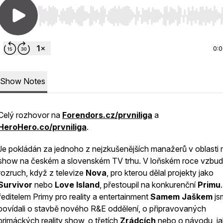
Use Left/Right to seek, Home/End to jump to start o
0:
Show Notes
Celý rozhovor na
Forendors.cz/prvniliga
a
HeroHero.co/prvniliga
.
Je pokládán za jednoho z nejzkušenějších manažerů v oblasti r
show na českém a slovenském TV trhu. V loňském roce vzbudi
rozruch, když z televize
Nova
, pro kterou dělal projekty jako
Survivor
nebo
Love Island
, přestoupil na konkurenční
Primu
ředitelem Primy pro reality a entertainment
Samem Jaškem
js
povídali o stavbě nového R&E oddělení, o připravovaných
primáckých reality show, o třetích
Zrádcích
nebo o návodu, ja