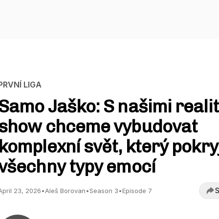
PRVNÍ LIGA
Samo Jaško: S našimi reali
show chceme vybudovat
komplexní svět, který pokry
všechny typy emocí
S
April 23, 2026
•
Aleš Borovan
•
Season 3
•
Episode 7