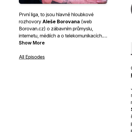
První liga, to jsou hlavně hloubkové
rozhovory
Aleše Borovana
(web
Borovan.cz) o zábavním průmyslu,
internetu, médiích a o telekomunikacích.
S lidmi, kteří v těchto oborech patří ke
Show More
špičce. Kompletní interview na
Forendors/prvniliga.
All Episodes
Publikujeme
rovněž záznamy ze zajímavých
tiskových konferencí.