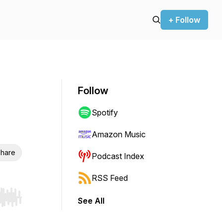
+ Follow
Follow
Spotify
Amazon Music
hare
Podcast Index
RSS Feed
See All
r end. Hold shift to jump forward or backward.