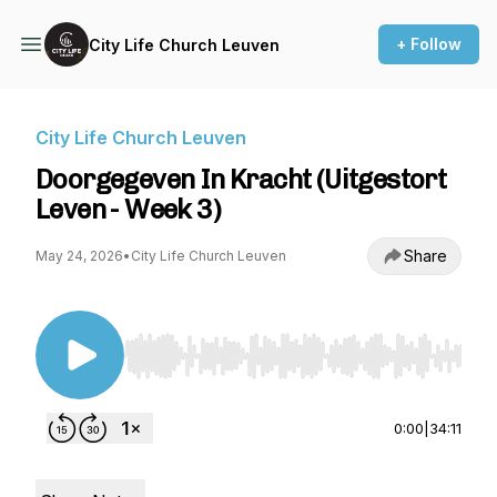
+ Follow
City Life Church Leuven
City Life Church Leuven
Doorgegeven In Kracht (Uitgestort
Leven - Week 3)
Share
May 24, 2026
•
City Life Church Leuven
Use Left/Right to seek, Home/End to jump to st
0:00
|
34:11