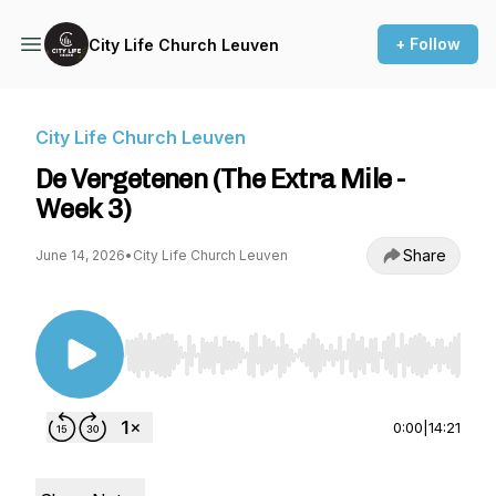
+ Follow
City Life Church Leuven
City Life Church Leuven
De Vergetenen (The Extra Mile -
Week 3)
Share
June 14, 2026
•
City Life Church Leuven
Use Left/Right to seek, Home/End to jump to st
0:00
|
14:21