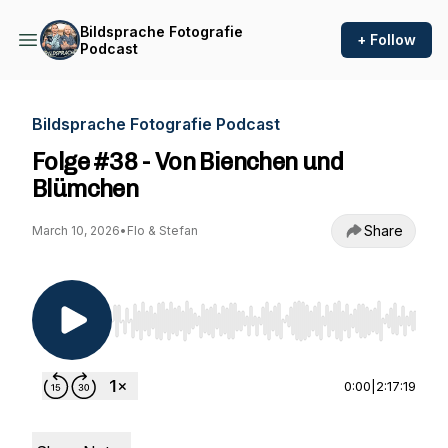
Bildsprache Fotografie
+ Follow
Podcast
Bildsprache Fotografie Podcast
Folge #38 - Von Bienchen und
Blümchen
Share
March 10, 2026
•
Flo & Stefan
Use Left/Right to seek, Home/End to jump to st
0:00
|
2:17:19