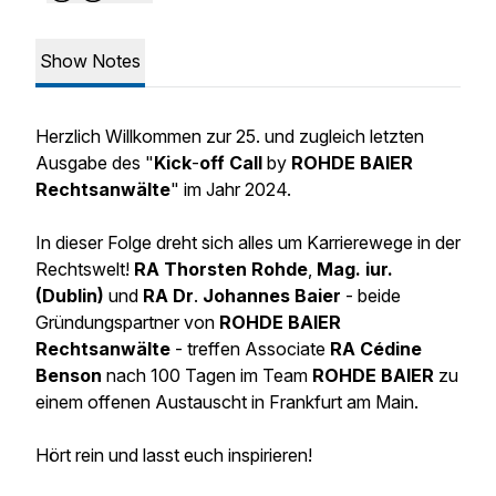
Show Notes
Herzlich Willkommen zur 25. und zugleich letzten
Ausgabe des "
Kick
-
off
Call
by
ROHDE
BAIER
Rechtsanwälte
" im Jahr 2024.
In dieser Folge dreht sich alles um Karrierewege in der
Rechtswelt!
RA
Thorsten
Rohde
,
Mag.
iur.
(Dublin)
und
RA
Dr
.
Johannes Baier
-
beide
Gründungspartner von
ROHDE
BAIER
Rechtsanwälte
-
treffen Associate
RA
Cédine
Benson
nach
100
Tagen
im Team
ROHDE BAIER
zu
einem offenen Austauscht in Frankfurt am Main.
Hört rein und lasst euch inspirieren!