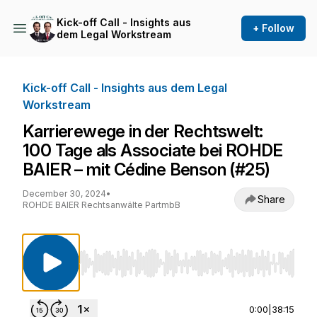
Kick-off Call - Insights aus
+ Follow
dem Legal Workstream
Kick-off Call - Insights aus dem Legal
Workstream
Karrierewege in der Rechtswelt:
100 Tage als Associate bei ROHDE
BAIER – mit Cédine Benson (#25)
December 30, 2024
•
Share
ROHDE BAIER Rechtsanwälte PartmbB
Use Left/Right to seek, Home/End to jump to st
0:00
|
38:15