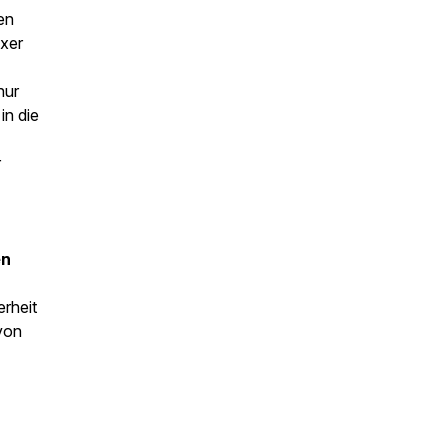
en
exer
nur
in die
r
en
erheit
von