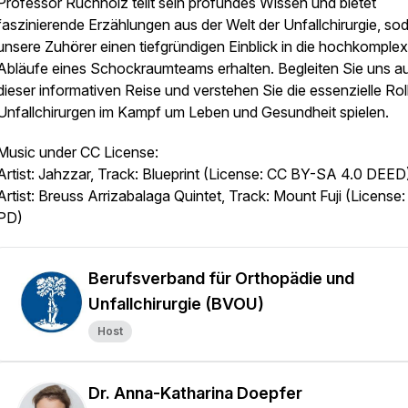
Professor Ruchholz teilt sein profundes Wissen und bietet
faszinierende Erzählungen aus der Welt der Unfallchirurgie, so
unsere Zuhörer einen tiefgründigen Einblick in die hochkomple
Abläufe eines Schockraumteams erhalten. Begleiten Sie uns a
dieser informativen Reise und verstehen Sie die essenzielle Roll
Unfallchirurgen im Kampf um Leben und Gesundheit spielen.
Music under CC License:
Artist: Jahzzar, Track: Blueprint (License: CC BY-SA 4.0 DEED
Artist: Breuss Arrizabalaga Quintet, Track: Mount Fuji (License
PD)
Berufsverband für Orthopädie und
Unfallchirurgie (BVOU)
Host
Dr. Anna-Katharina Doepfer