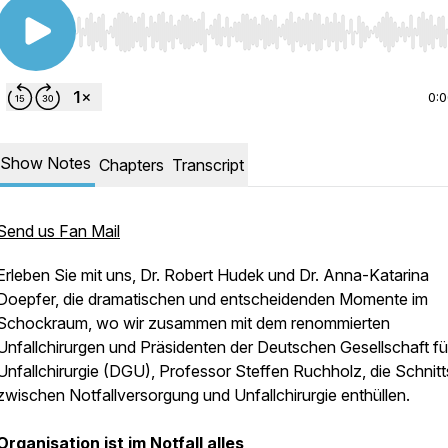
Use Left/Right to seek, Home/End to jump to start o
0:
Show Notes
Chapters
Transcript
Send us Fan Mail
Erleben Sie mit uns, Dr. Robert Hudek und Dr. Anna-Katarina
Doepfer, die dramatischen und entscheidenden Momente im
Schockraum, wo wir zusammen mit dem renommierten
Unfallchirurgen und Präsidenten der Deutschen Gesellschaft fü
Unfallchirurgie (DGU), Professor Steffen Ruchholz, die Schnitts
zwischen Notfallversorgung und Unfallchirurgie enthüllen.
Organisation ist im Notfall alles