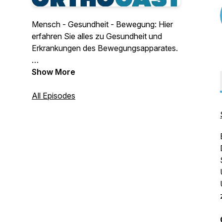
Mensch - Gesundheit - Bewegung: Hier
erfahren Sie alles zu Gesundheit und
Erkrankungen des Bewegungsapparates.
Neuigkeiten aus Orthopädie und
Show More
Unfallchirurgie:
Podcasts mit renommierten Expertinnen
All Episodes
und Experten.