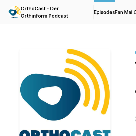
OrthoCast - Der
Episodes
Fan Mail
C
Orthinform Podcast