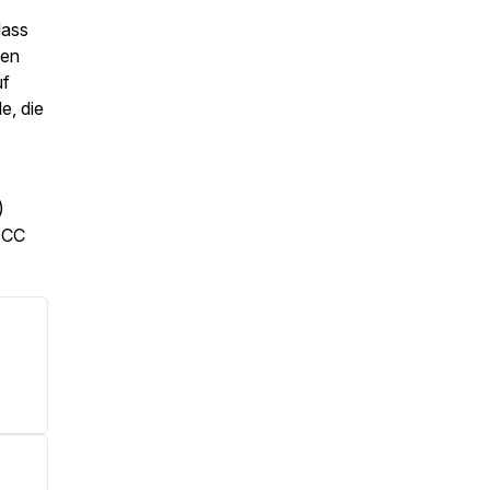
dass
xen
uf
e, die
)
: CC