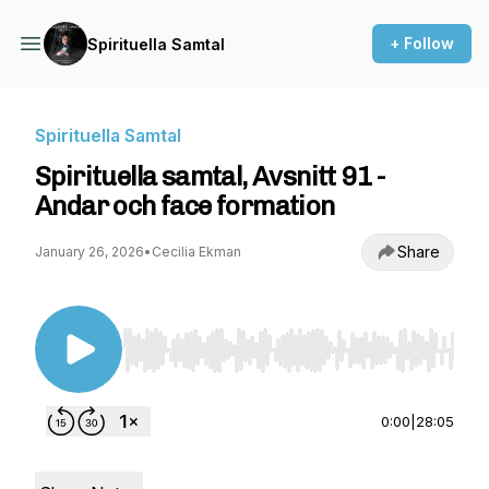
+ Follow
Spirituella Samtal
Spirituella Samtal
Spirituella samtal, Avsnitt 91 -
Andar och face formation
Share
January 26, 2026
•
Cecilia Ekman
Use Left/Right to seek, Home/End to jump to st
0:00
|
28:05