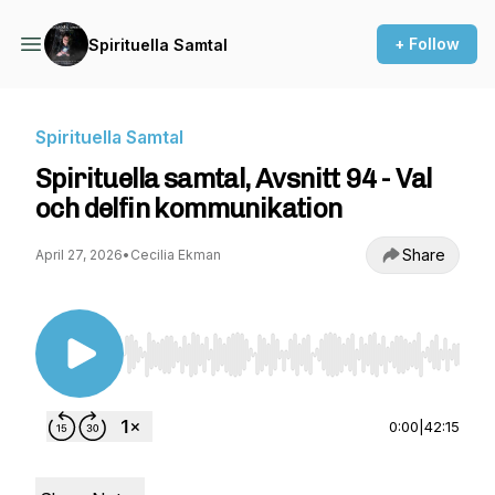
+ Follow
Spirituella Samtal
Spirituella Samtal
Spirituella samtal, Avsnitt 94 - Val
och delfin kommunikation
Share
April 27, 2026
•
Cecilia Ekman
Use Left/Right to seek, Home/End to jump to st
0:00
|
42:15