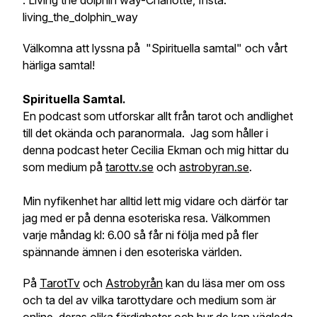
: Living the dolphin way-Charlotte, Insta:
living_the_dolphin_way
Välkomna att lyssna på "Spirituella samtal" och vårt
härliga samtal!
Spirituella Samtal.
En podcast som utforskar allt från tarot och andlighet
till det okända och paranormala. Jag som håller i
denna podcast heter Cecilia Ekman och mig hittar du
som medium på
tarottv.se
och
astrobyran.se
.
Min nyfikenhet har alltid lett mig vidare och därför tar
jag med er på denna esoteriska resa. Välkommen
varje måndag kl: 6.00 så får ni följa med på fler
spännande ämnen i den esoteriska världen.
På
TarotTv
och
Astrobyrån
kan du läsa mer om oss
och ta del av vilka tarottydare och medium som är