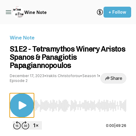
+ Follow
Wine Note
Wine Note
S1E2 - Tetramythos Winery Aristos
Spanos & Panagiotis
Papagiannopoulos
December 17, 2023
•
Iraklis Christoforou
•
Season 1
•
Share
Episode 2
Use Left/Right to seek, Home/End to jump to st
0:00
|
49:26