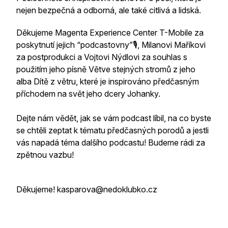
nejen bezpečná a odborná, ale také citlivá a lidská.
Děkujeme Magenta Experience Center T-Mobile za
poskytnutí jejich “podcastovny”🎙️, Milanovi Maříkovi
za postprodukci a Vojtovi Nýdlovi za souhlas s
použitím jeho písně Větve stejných stromů z jeho
alba Dítě z větru, které je inspirováno předčasným
příchodem na svět jeho dcery Johanky.
Dejte nám vědět, jak se vám podcast líbil, na co byste
se chtěli zeptat k tématu předčasných porodů a jestli
vás napadá téma dalšího podcastu! Budeme rádi za
zpětnou vazbu!
Děkujeme! kasparova@nedoklubko.cz