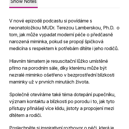
Show Notes
V nové epizodě podcastu si povídáme s
neonatoložkou MUDr. Terezou Lamberskou, Ph.D. o
tom, jak může vypadat moderní péče o předčasně
narozená miminka, pokud se propojí špičková
medicína s respektem k potřebám dítěte i jeho rodičů.
Hlavním tématem je resuscitační lůžko umístěné
přímo na porodním sále, díky kterému může být
nezralé miminko ošetřeno v bezprostřední blízkosti
maminky už v prvních minutách života.
Společně otevíráme také téma dotepání pupečníku,
význam kontaktu a blízkosti po porodu i to, jak tyto
přístupy přinášejí více klidu, jistoty a propojení mezi
dítětem a rodiči.
Poslechněte si inspirativní rozhovor o péči, která je