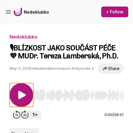
+ Follow
Nedoklubko
Nedoklubko
🎙️BLÍZKOST JAKO SOUČÁST PÉČE
💜 MUDr. Tereza Lamberská, Ph.D.
Share
May 11, 2026
•
Nedoklubko
•
Season 6
•
Episode 3
Use Left/Right to seek, Home/End to jump to st
0:00
|
56:51