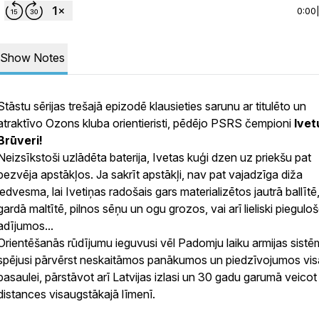
0:00
Show Notes
Stāstu sērijas trešajā epizodē klausieties sarunu ar titulēto un
atraktīvo Ozons kluba orientieristi, pēdējo PSRS čempioni
Ivet
Brūveri!
Neizsīkstoši uzlādēta baterija, Ivetas kuģi dzen uz priekšu pat
bezvēja apstākļos. Ja sakrīt apstākļi, nav pat vajadzīga diža
iedvesma, lai Ivetiņas radošais gars materializētos jautrā ballītē
gardā maltītē, pilnos sēņu un ogu grozos, vai arī lieliski piegulo
adījumos...
Orientēšanās rūdījumu ieguvusi vēl Padomju laiku armijas sistē
spējusi pārvērst neskaitāmos panākumos un piedzīvojumos vis
pasaulei, pārstāvot arī Latvijas izlasi un 30 gadu garumā veicot
distances visaugstākajā līmenī.