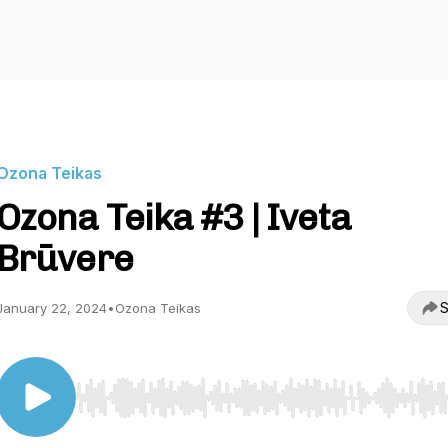
Ozona Teikas
Ozona Teika #3 | Iveta
Brūvere
S
January 22, 2024
•
Ozona Teikas
Use Left/Right to seek, Home/End to jump to start o