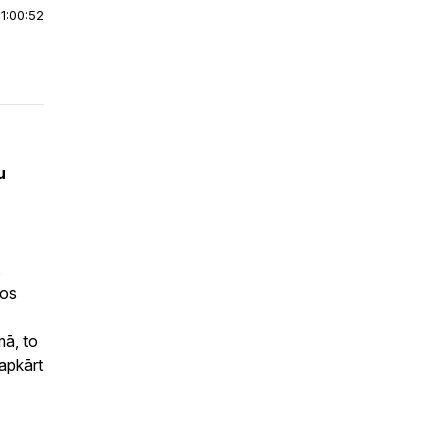
|
1:00:52
u
,
šos
mā, to
apkārt