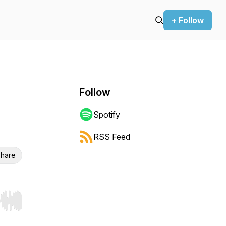
+ Follow
Follow
Spotify
RSS Feed
hare
r end. Hold shift to jump forward or backward.