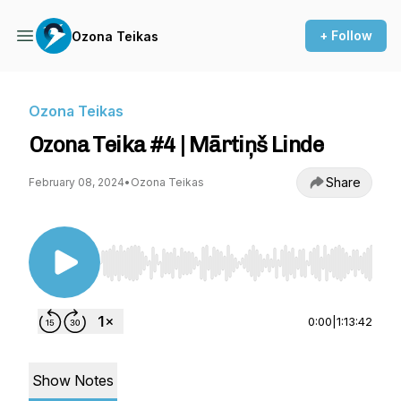
+ Follow
Ozona Teikas
Ozona Teikas
Ozona Teika #4 | Mārtiņš Linde
Share
February 08, 2024
•
Ozona Teikas
Use Left/Right to seek, Home/End to jump to st
0:00
|
1:13:42
Show Notes