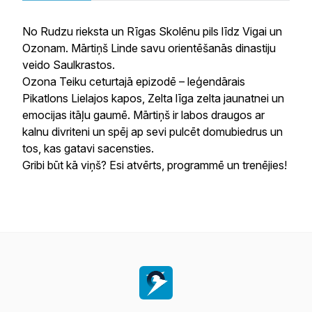
No Rudzu rieksta un Rīgas Skolēnu pils līdz Vigai un
Ozonam. Mārtiņš Linde savu orientēšanās dinastiju
veido Saulkrastos.
Ozona Teiku ceturtajā epizodē – leģendārais
Pikatlons Lielajos kapos, Zelta līga zelta jaunatnei un
emocijas itāļu gaumē. Mārtiņš ir labos draugos ar
kalnu divriteni un spēj ap sevi pulcēt domubiedrus un
tos, kas gatavi sacensties.
Gribi būt kā viņš? Esi atvērts, programmē un trenējies!