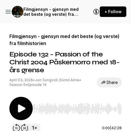
Filmgjensyn - gjensyn med
+ Follow
det beste (og verste) fra
filmhistorien
Filmgjensyn - gjensyn med det beste (og verste)
fra filmhistorien
Episode 132 - Passion of the
Christ 2004 Påskemorro med 18-
års grense
April 03, 2026
•
Jon Songvoll, Eivind Alme
•
Share
Season 5
•
Episode 14
Use Left/Right to seek, Home/End to jump to st
0:00
|
42:28