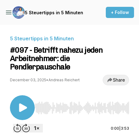
+ Follow
5 Steuertipps in 5 Minuten
5 Steuertipps in 5 Minuten
#097 - Betrifft nahezu jeden
Arbeitnehmer: die
Pendlerpauschale
Share
December 03, 2025
•
Andreas Reichert
Use Left/Right to seek, Home/End to jump to st
0:00
|
3:53