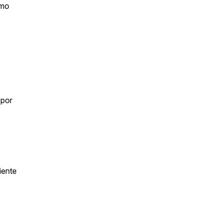
ómo
 por
iente