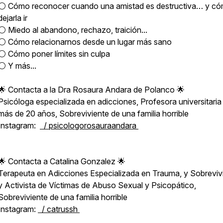
⚪️ Cómo reconocer cuando una amistad es destructiva… y c
dejarla ir
⚪️ Miedo al abandono, rechazo, traición...
⚪️ Cómo relacionarnos desde un lugar más sano
⚪️ Cómo poner límites sin culpa
⚪️ Y más...
🌟 Contacta a la Dra Rosaura Andara de Polanco 🌟
Psicóloga especializada en adicciones, Profesora universitaria
más de 20 años, Sobreviviente de una familia horrible
Instagram:
/ psicologorosauraandara
🌟 Contacta a Catalina Gonzalez 🌟
Terapeuta en Adicciones Especializada en Trauma, y Sobreviv
y Activista de Víctimas de Abuso Sexual y Psicopático,
Sobreviviente de una familia horrible
Instagram:
/ catrussh