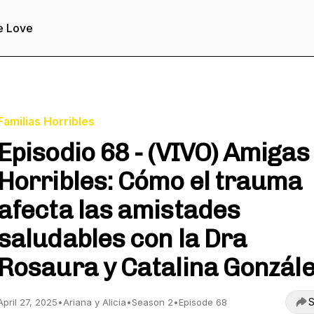
e Love
Familias Horribles
Episodio 68 - (VIVO) Amigas
Horribles: Cómo el trauma
afecta las amistades
saludables con la Dra
Rosaura y Catalina Gonzál
S
April 27, 2025
•
Ariana y Alicia
•
Season 2
•
Episode 68