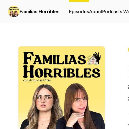
Familias Horribles
Episodes
About
Podcasts W