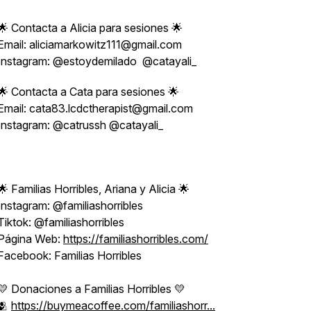
🌟 Contacta a Alicia para sesiones 🌟
Email: aliciamarkowitz111@gmail.com
Instagram: @estoydemilado @catayali_
🌟 Contacta a Cata para sesiones 🌟
Email: cata83.lcdctherapist@gmail.com
Instagram: @catrussh @catayali_
🌟 Familias Horribles, Ariana y Alicia 🌟
Instagram: @familiashorribles
Tiktok: @familiashorribles
Página Web:
https://familiashorribles.com/
Facebook: Familias Horribles
💛 Donaciones a Familias Horribles 💛
🫂
https://buymeacoffee.com/familiashorr...