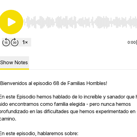
Use Left/Right to seek, Home/End to jump to start o
0:00
Show Notes
¡Bienvenidos al episodio 68 de Familias Horribles!
En este Episodio hemos hablado de lo increíble y sanador que 
sido encontrarnos como familia elegida - pero nunca hemos
profundizado en las dificultades que hemos experimentado en 
camino.
En este episodio, hablaremos sobre: