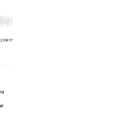
r end. Hold shift to jump forward or backward.
|
2:08:17
ha
el