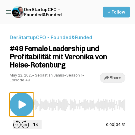
DerStartupCFO -
+ Follow
Founded&Funded
DerStartupCFO - Founded&Funded
#49 Female Leadership und
Profitabilität mit Veronika von
Heise-Rotenburg
May 22, 2025
•
Sebastian Janus
•
Season 1
•
Share
Episode 49
Use Left/Right to seek, Home/End to jump to st
0:00
|
34:31