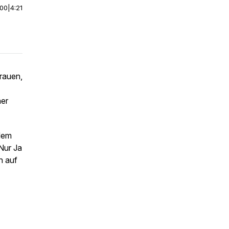
:00
|
4:21
rauen,
ner
dem
Nur Ja
h auf