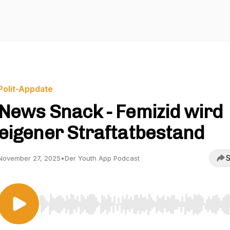
Polit-Appdate
News Snack - Femizid wird
eigener Straftatbestand
S
November 27, 2025
•
Der Youth App Podcast
Use Left/Right to seek, Home/End to jump to start o