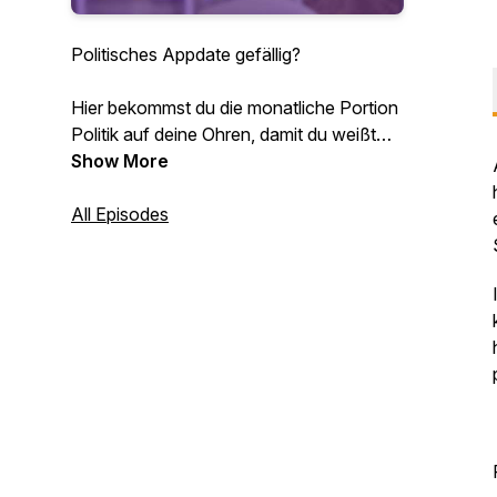
Politisches Appdate gefällig?
Hier bekommst du die monatliche Portion
Politik auf deine Ohren, damit du weißt
was in Südtirol abgeht!
Show More
Viel Spaß! :)
All Episodes