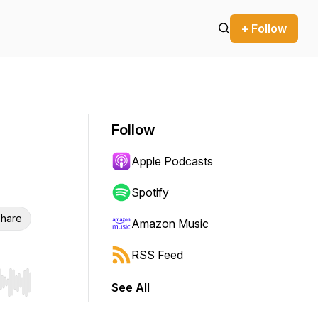
+ Follow
Follow
Apple Podcasts
Spotify
hare
Amazon Music
RSS Feed
See All
r end. Hold shift to jump forward or backward.