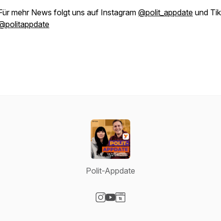
Für mehr News folgt uns auf Instagram
@polit_appdate
und Tik
@politappdate
Polit-Appdate
Visit our Instagram page
Visit our YouTube page
Visit our Website page