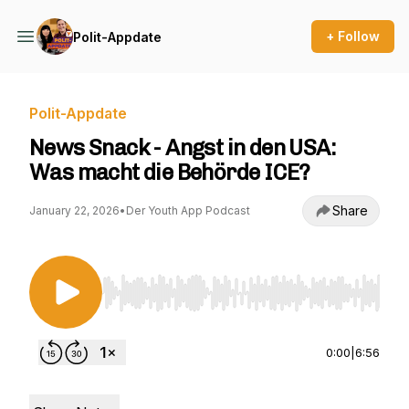
+ Follow
Polit-Appdate
Polit-Appdate
News Snack - Angst in den USA:
Was macht die Behörde ICE?
Share
January 22, 2026
•
Der Youth App Podcast
Use Left/Right to seek, Home/End to jump to st
0:00
|
6:56