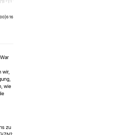
r end. Hold shift to jump forward or backward.
:00
|
6:16
: War
 wir,
gung,
, wie
ie
ns zu
6Gi7N?