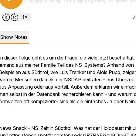
Use Left/Right to seek, Home/End to jump to start o
0
Show Notes
In dieser Folge geht es um die Frage, die viele jetzt beschäftigt
jemand aus meiner Familie Teil des NS-Systems? Anhand von
Beispielen aus Südtirol, wie Luis Trenker und Alois Pupp, zeigen
warum Menschen damals der NSDAP beitraten – aus Überzeu
aus Anpassung oder aus Vorteil. Außerdem erklären wir einfach
man selbst in der Datenbank recherchieren kann – und warum d
Antworten oft komplizierter sind als ein einfaches Ja oder Nein.
News Snack - NS-Zeit in Südtirol: Was hat der Holocaust mit u
tun?
https://open.spotify.com/episode/1P7PABj2cyBDIbBTJ