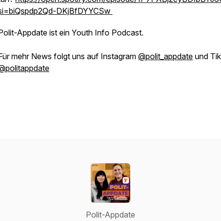
si=biQspdp2Qd-DKjBfDYYCSw
Polit-Appdate ist ein Youth Info Podcast.
Für mehr News folgt uns auf Instagram
@polit_appdate
und Tik
@politappdate
Polit-Appdate