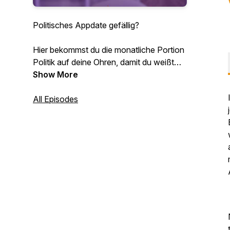
Politisches Appdate gefällig?
Hier bekommst du die monatliche Portion
Politik auf deine Ohren, damit du weißt
was in Südtirol abgeht!
Show More
Viel Spaß! :)
All Episodes