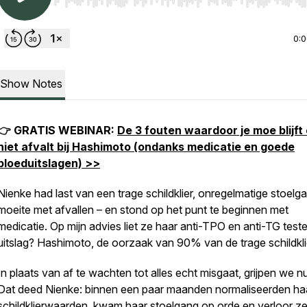
Use Left/Right to seek, Home/End to jump to start o
0:
Show Notes
👉 GRATIS WEBINAR:
De 3 fouten waardoor je moe blijft
niet afvalt bij Hashimoto (ondanks medicatie en goede
bloeduitslagen) >>
Nienke had last van een trage schildklier, onregelmatige stoelg
moeite met afvallen – en stond op het punt te beginnen met
medicatie. Op mijn advies liet ze haar anti-TPO en anti-TG test
uitslag? Hashimoto, de oorzaak van 90% van de trage schildkli
In plaats van af te wachten tot alles echt misgaat, grijpen we nu
Dat deed Nienke: binnen een paar maanden normaliseerden ha
schildklierwaarden, kwam haar stoelgang op orde en verloor ze