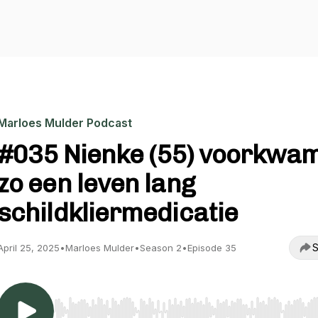
Marloes Mulder Podcast
#035 Nienke (55) voorkwa
zo een leven lang
schildkliermedicatie
S
April 25, 2025
•
Marloes Mulder
•
Season 2
•
Episode 35