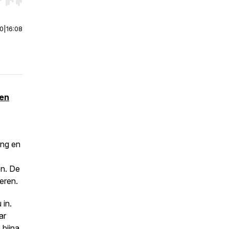
r end. Hold shift to jump forward or backward.
00
|
16:08
 en
ang en
en. De
eren.
 in.
ar
 bijna