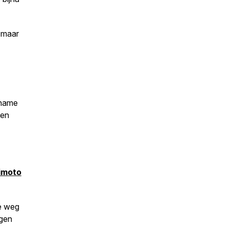
, maar
ename
 en
himoto
de weg
jgen