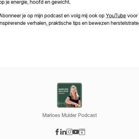
op je energie, hoofd en gewicht.
Abonneer je op mijn podcast en volg mij ook op
YouTube
voor
inspirerende verhalen, praktische tips en bewezen herstelstrate
Marloes Mulder Podcast
Visit our Facebook page
Visit our LinkedIn page
Visit our Instagram page
Visit our YouTube page
Visit our Website page