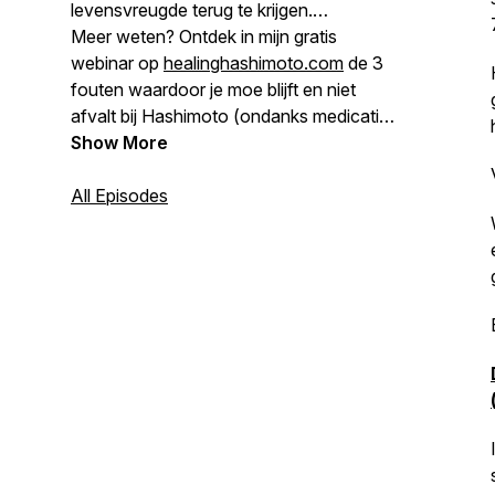
levensvreugde terug te krijgen.
Meer weten? Ontdek in mijn gratis
webinar op
healinghashimoto.com
de 3
fouten waardoor je moe blijft en niet
afvalt bij Hashimoto (ondanks medicatie
en goede bloeduitslagen).
Show More
All Episodes