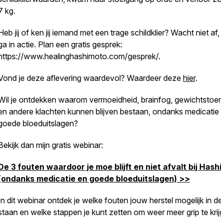
7 kg.
Heb jij of ken jij iemand met een trage schildklier? Wacht niet af
ga in actie. Plan een gratis gesprek:
https://www.healinghashimoto.com/gesprek/.
Vond je deze aflevering waardevol? Waardeer deze
hier
.
Wil je ontdekken waarom vermoeidheid, brainfog, gewichtsto
en andere klachten kunnen blijven bestaan, ondanks medicatie
goede bloeduitslagen?
Bekijk dan mijn gratis webinar:
De 3 fouten waardoor je moe blijft en niet afvalt bij Has
(ondanks medicatie en goede bloeduitslagen) >>
In dit webinar ontdek je welke fouten jouw herstel mogelijk in 
staan en welke stappen je kunt zetten om weer meer grip te kri