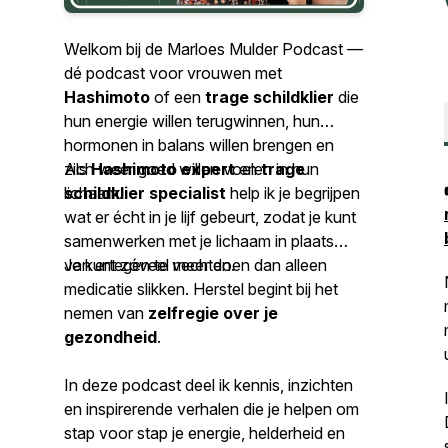
Welkom bij de
Marloes Mulder Podcast
—
dé podcast voor vrouwen met
Hashimoto
of een
trage schildklier
die
hun energie willen terugwinnen, hun
hormonen in balans willen brengen en
zich weer goed willen voelen in hun
Als
Hashimoto expert
en
trage
lichaam.
schildklier specialist
help ik je begrijpen
wat er écht in je lijf gebeurt, zodat je kunt
samenwerken met je lichaam in plaats
van ertegen te vechten.
Je kunt zóveel meer doen dan alleen
medicatie slikken. Herstel begint bij het
nemen van
zelfregie over je
gezondheid
.
In deze podcast deel ik kennis, inzichten
en inspirerende verhalen die je helpen om
stap voor stap je energie, helderheid en