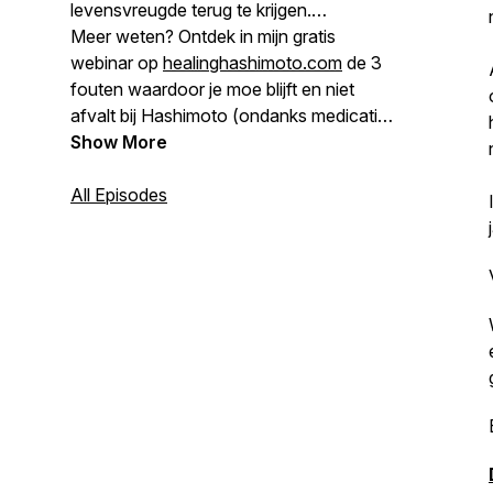
levensvreugde terug te krijgen.
Meer weten? Ontdek in mijn gratis
webinar op
healinghashimoto.com
de 3
fouten waardoor je moe blijft en niet
afvalt bij Hashimoto (ondanks medicatie
en goede bloeduitslagen).
Show More
All Episodes