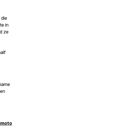
 die
te in
d ze
alf
ename
 en
himoto