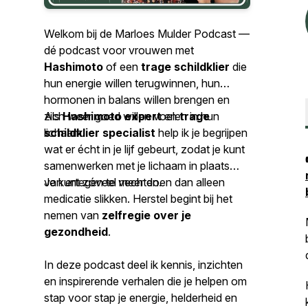
Welkom bij de
Marloes Mulder Podcast
—
dé podcast voor vrouwen met
Hashimoto
of een
trage schildklier
die
hun energie willen terugwinnen, hun
hormonen in balans willen brengen en
zich weer goed willen voelen in hun
Als
Hashimoto expert
en
trage
lichaam.
schildklier specialist
help ik je begrijpen
wat er écht in je lijf gebeurt, zodat je kunt
samenwerken met je lichaam in plaats
van ertegen te vechten.
Je kunt zóveel meer doen dan alleen
medicatie slikken. Herstel begint bij het
nemen van
zelfregie over je
gezondheid
.
In deze podcast deel ik kennis, inzichten
en inspirerende verhalen die je helpen om
stap voor stap je energie, helderheid en