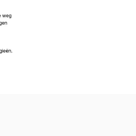
de weg
jgen
gieën.