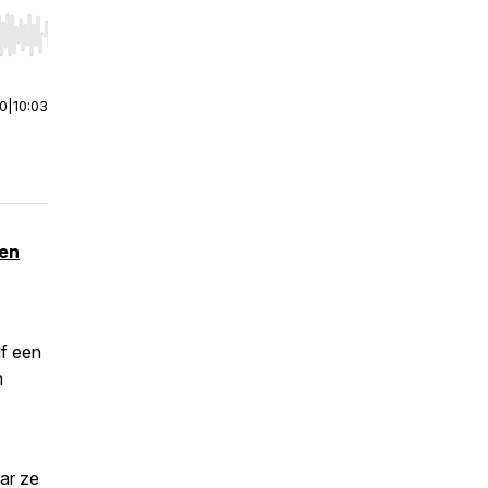
r end. Hold shift to jump forward or backward.
00
|
10:03
 en
lf een
n
aar ze