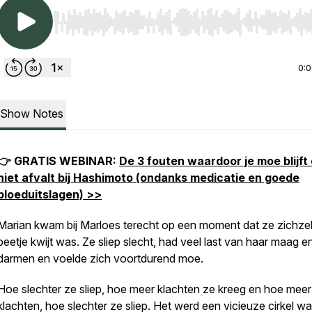
Use Left/Right to seek, Home/End to jump to start o
0:
Show Notes
👉 GRATIS WEBINAR:
De 3 fouten waardoor je moe blijft
niet afvalt bij Hashimoto (ondanks medicatie en goede
bloeduitslagen) >>
Marian kwam bij Marloes terecht op een moment dat ze zichze
beetje kwijt was. Ze sliep slecht, had veel last van haar maag e
darmen en voelde zich voortdurend moe.
Hoe slechter ze sliep, hoe meer klachten ze kreeg en hoe meer
klachten, hoe slechter ze sliep. Het werd een vicieuze cirkel w