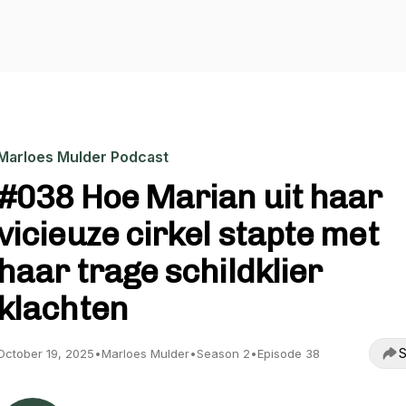
Marloes Mulder Podcast
#038 Hoe Marian uit haar
vicieuze cirkel stapte met
haar trage schildklier
klachten
S
October 19, 2025
•
Marloes Mulder
•
Season 2
•
Episode 38