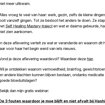
niet meer uitkwam.
Alles vroeg te veel van haar: werk, gezin, zelfs de kleine dingen
ooit vanzelf gingen. Tot ze besloot het anders te doen. Ze stap
het
Self Healing Mastery-traject
en wat er daarna gebeurde, ha
niet zien aankomen.
In deze aflevering vertelt ze wat er veranderde en waarom dit h
jaar voor haar het begin werd van iets nieuws.
Vond je deze aflevering waardevol? Waardeer deze
hier
.
Wil je ontdekken waarom vermoeidheid, brainfog, gewichtsto
en andere klachten kunnen blijven bestaan, ondanks medicatie
goede bloeduitslagen?
Bekijk dan mijn gratis webinar:
De 3 fouten waardoor je moe blijft en niet afvalt bij Has