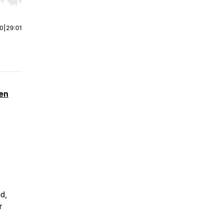
r end. Hold shift to jump forward or backward.
00
|
29:01
 en
d,
r