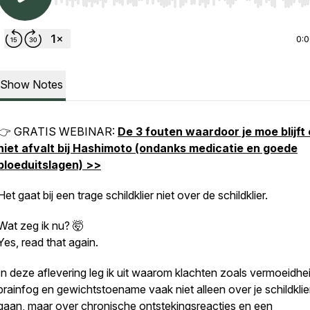
Use Left/Right to seek, Home/End to jump to start o
0:
Show Notes
👉 GRATIS WEBINAR:
De 3 fouten waardoor je moe blijft
niet afvalt bij Hashimoto (ondanks medicatie en goede
bloeduitslagen) >>
Het gaat bij een trage schildklier niet over de schildklier.
Wat zeg ik nu? 🤯
Yes, read that again.
In deze aflevering leg ik uit waarom klachten zoals vermoeidhei
brainfog en gewichtstoename vaak niet alleen over je schildklie
gaan, maar over chronische ontstekingsreacties en een