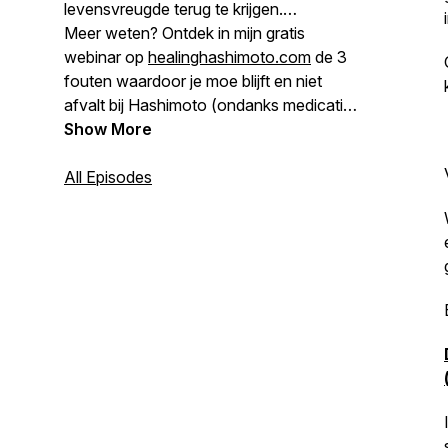
levensvreugde terug te krijgen.
Meer weten? Ontdek in mijn gratis
webinar op
healinghashimoto.com
de 3
fouten waardoor je moe blijft en niet
afvalt bij Hashimoto (ondanks medicatie
en goede bloeduitslagen).
Show More
All Episodes