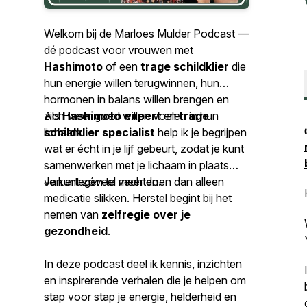
Welkom bij de
Marloes Mulder Podcast
—
dé podcast voor vrouwen met
Hashimoto
of een
trage schildklier
die
hun energie willen terugwinnen, hun
hormonen in balans willen brengen en
zich weer goed willen voelen in hun
Als
Hashimoto expert
en
trage
lichaam.
schildklier specialist
help ik je begrijpen
wat er écht in je lijf gebeurt, zodat je kunt
samenwerken met je lichaam in plaats
van ertegen te vechten.
Je kunt zóveel meer doen dan alleen
medicatie slikken. Herstel begint bij het
nemen van
zelfregie over je
gezondheid
.
In deze podcast deel ik kennis, inzichten
en inspirerende verhalen die je helpen om
stap voor stap je energie, helderheid en