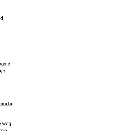
nd
ename
 en
himoto
de weg
jgen