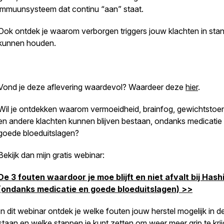
immuunsysteem dat continu “aan” staat.
Ook ontdek je waarom verborgen triggers jouw klachten in sta
kunnen houden.
Vond je deze aflevering waardevol? Waardeer deze
hier
.
Wil je ontdekken waarom vermoeidheid, brainfog, gewichtsto
en andere klachten kunnen blijven bestaan, ondanks medicatie
goede bloeduitslagen?
Bekijk dan mijn gratis webinar:
De 3 fouten waardoor je moe blijft en niet afvalt bij Has
(ondanks medicatie en goede bloeduitslagen) >>
In dit webinar ontdek je welke fouten jouw herstel mogelijk in 
staan en welke stappen je kunt zetten om weer meer grip te kri