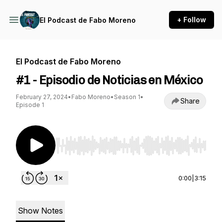
+ Follow
El Podcast de Fabo Moreno
El Podcast de Fabo Moreno
#1 - Episodio de Noticias en México
February 27, 2024
•
Fabo Moreno
•
Season 1
•
Share
Episode 1
Use Left/Right to seek, Home/End to jump to st
0:00
|
3:15
Show Notes