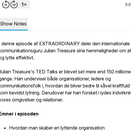
0:
Show Notes
I denne episode af EXTRAORDINARY deler den internationale
kommunikationsguru Julian Treasure sine hemmeligheder om at
og lytte effektivt.
Julian Treasure's TED Talks er blevet set mere end 150 millione
gange. Han underviser både organisationer, ledere og
kommunikationsfolk i, hvordan de bliver bedre til såvel kraftfuld 
som bevidst lytning. Derudover har han forsket i lydes indvirkni
vores omgivelser og relationer.
Emner i episoden
Hvordan man skaber en lyttende organisation