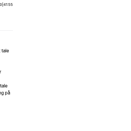
00
|
41:55
 tale
r
tale
ng på