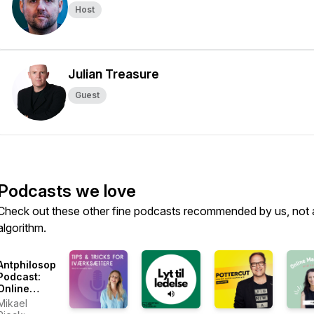
Host
Julian Treasure
Guest
Podcasts we love
Check out these other fine podcasts recommended by us, not 
algorithm.
Antphilosophy
Podcast:
Online
Markedsføring
Mikael
|