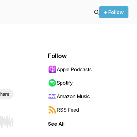
+ Follow
Follow
Apple Podcasts
Spotify
hare
Amazon Music
RSS Feed
See All
r end. Hold shift to jump forward or backward.