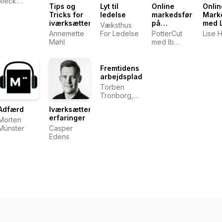
Rieck:
Tips og
Lyt til
Online
Onlin
Iværksætteri
Online
Tricks for
ledelse
markedsføring
Mark
| Passiv
Marketer,
iværksættere
på
med 
Indkomst |
Væksthus
Iværksætter
Internettet
Hals
Livsstil |
Annemette
For Ledelse
PotterCut
Lise 
og Blogger
Personlig
Møhl
med Ib
Udvikling
Potter
Fremtidens
arbejdsplads
Torben
Tronborg,
Computerworld
Adfærd
Iværksætter-
it-jobbank
erfaringer
Morten
Münster
Casper
Edens