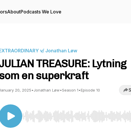
tors
About
Podcasts We Love
EXTRAORDINARY v/ Jonathan Løw
JULIAN TREASURE: Lytning
som en superkraft
S
January 20, 2025
•
Jonathan Løw
•
Season 1
•
Episode 10
Use Left/Right to seek, Home/End to jump to start o