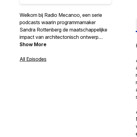
Welkom bij Radio Mecanoo, een serie
podcasts waarin programmamaker
Sandra Rottenberg de maatschappelijke
impact van architectonisch ontwerp
onder de loep neemt.
Show More
All Episodes