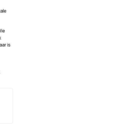
tale
Wie
k
aar is
k