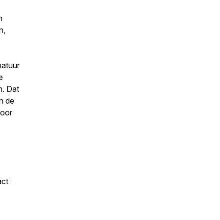
h
n,
natuur
e
m. Dat
in de
voor
act