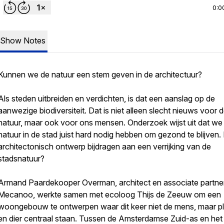
0:0
Show Notes
Kunnen we de natuur een stem geven in de architectuur?
Als steden uitbreiden en verdichten, is dat een aanslag op de
aanwezige biodiversiteit. Dat is niet alleen slecht nieuws voor 
natuur, maar ook voor ons mensen. Onderzoek wijst uit dat we
natuur in de stad juist hard nodig hebben om gezond te blijven.
architectonisch ontwerp bijdragen aan een verrijking van de
stadsnatuur?
Armand Paardekooper Overman, architect en associate partne
Mecanoo, werkte samen met ecoloog Thijs de Zeeuw om een
woongebouw te ontwerpen waar dit keer niet de mens, maar p
en dier centraal staan. Tussen de Amsterdamse Zuid-as en het