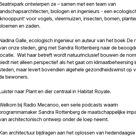
Beatrixpark ontwierpen ze – samen met een team van
landschapsarchitecten, biologen en ingenieurs - een ecologisc
‘knooppunt’ voor vogels, vleermuizen, insecten, bomen, plante
bloemen en zaden.
Nadina Galle, ecologisch ingenieur en auteur van het boek De 
van onze steden, ging met Sandra Rottenberg naar de beoogd
locatie. Wat haar betreft wordt natuurinclusief bouwen de nor
biedt niet alleen perspectief als het gaat om klimaatbeheersing 
steden, maar levert bovendien algehele gezondheidswinst op 
de bewoners.
Luister naar Plant en dier centraal in Habitat Royale.
Welkom bij Radio Mecanoo, een serie podcasts waarin
programmamaker Sandra Rottenberg de maatschappelijke imp
van architectonisch ontwerp onder de loep neemt.
Kan architectuur bijdragen aan het oplossen van hedendaagse