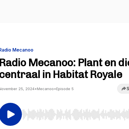
Radio Mecanoo
Radio Mecanoo: Plant en di
centraal in Habitat Royale
S
November 25, 2024
•
Mecanoo
•
Episode 5
Use Left/Right to seek, Home/End to jump to start o