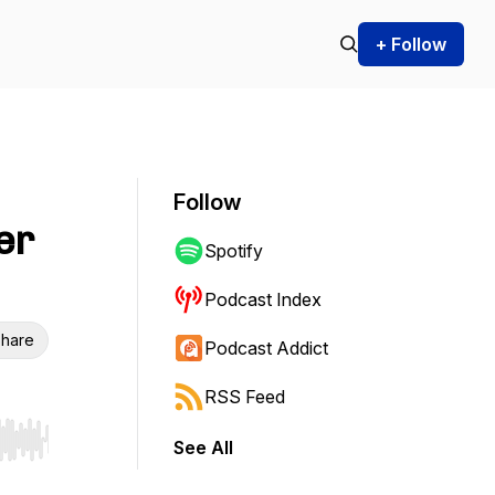
+ Follow
Follow
er
Spotify
Podcast Index
hare
Podcast Addict
RSS Feed
See All
r end. Hold shift to jump forward or backward.