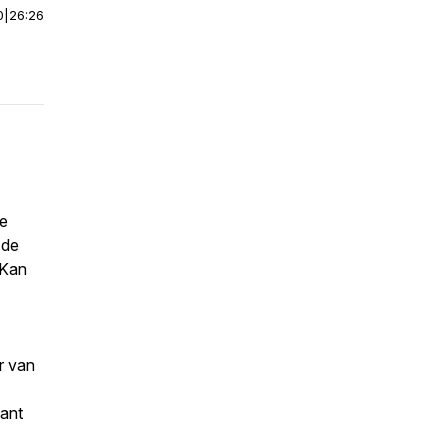
0
|
26:26
de
 de
 Kan
r van
lant