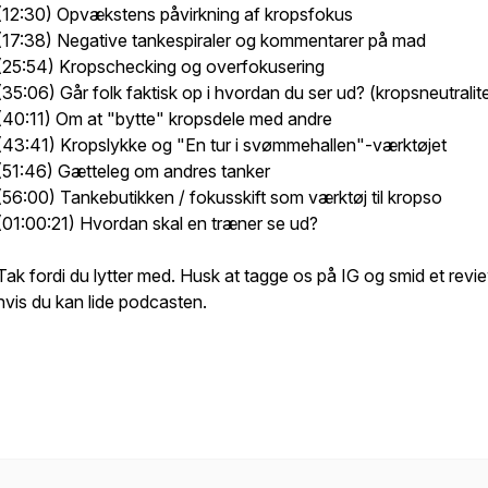
(12:30) Opvækstens påvirkning af kropsfokus
(17:38) Negative tankespiraler og kommentarer på mad
(25:54) Kropschecking og overfokusering
(35:06) Går folk faktisk op i hvordan du ser ud? (kropsneutralit
(40:11) Om at "bytte" kropsdele med andre
(43:41) Kropslykke og "En tur i svømmehallen"-værktøjet
(51:46) Gætteleg om andres tanker
(56:00) Tankebutikken / fokusskift som værktøj til kropso
(01:00:21) Hvordan skal en træner se ud?
Tak fordi du lytter med. Husk at tagge os på IG og smid et revi
hvis du kan lide podcasten.