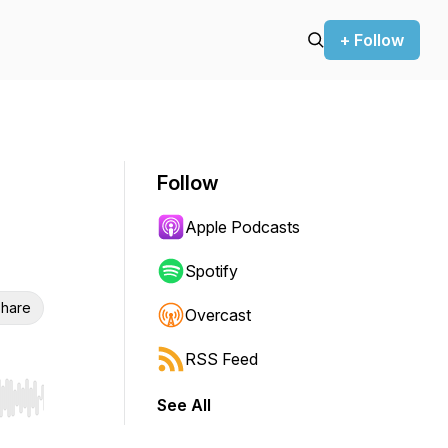
+ Follow
Follow
Apple Podcasts
Spotify
hare
Overcast
RSS Feed
See All
r end. Hold shift to jump forward or backward.