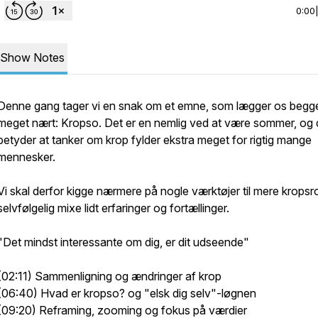
0:00
Show Notes
Denne gang tager vi en snak om et emne, som lægger os begg
meget nært: Kropso. Det er en nemlig ved at være sommer, og 
betyder at tanker om krop fylder ekstra meget for rigtig mange
mennesker.
Vi skal derfor kigge nærmere på nogle værktøjer til mere kropsr
selvfølgelig mixe lidt erfaringer og fortællinger.
"Det mindst interessante om dig, er dit udseende"
(02:11) Sammenligning og ændringer af krop
(06:40) Hvad er kropso? og "elsk dig selv"-løgnen
(09:20) Reframing, zooming og fokus på værdier