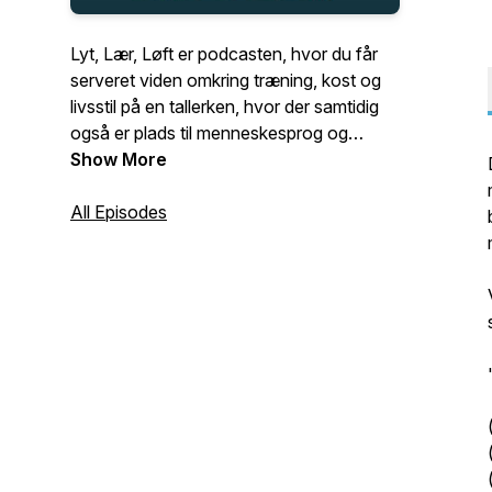
Lyt, Lær, Løft er podcasten, hvor du får
serveret viden omkring træning, kost og
livsstil på en tallerken, hvor der samtidig
også er plads til menneskesprog og
humor. Dine værter, Mathias Haastrup og
Show More
Jonas Germann, vil kyndigt forsøge at
gøre dig klogere, og forhåbentlig samtidig
All Episodes
også få dig til at trække på smilebåndet i
ny og næ.Alt i alt:Ned med skuldrene.Op
med kinderne.Bliv klogere samtidig.Hvis
du synes, at det lyder som en god
kombination, så lyt gerne med! Vi lyttes
ved!