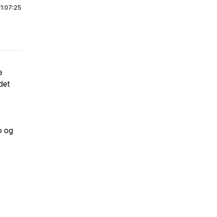
|
1:07:25
e
det
o og