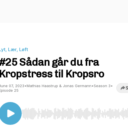
Lyt, Lær, Løft
#25 Sådan går du fra
Kropstress til Kropsro
June 07, 2023
•
Mathias Haastrup & Jonas Germann
•
Season 3
•
S
Episode 25
Use Left/Right to seek, Home/End to jump to start o