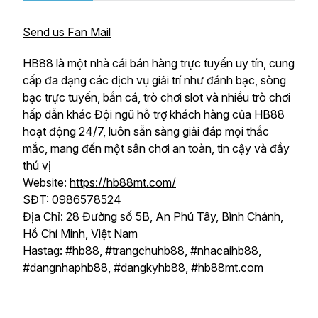
Send us Fan Mail
HB88 là một nhà cái bán hàng trực tuyến uy tín, cung
cấp đa dạng các dịch vụ giải trí như đánh bạc, sòng
bạc trực tuyến, bắn cá, trò chơi slot và nhiều trò chơi
hấp dẫn khác Đội ngũ hỗ trợ khách hàng của HB88
hoạt động 24/7, luôn sẵn sàng giải đáp mọi thắc
mắc, mang đến một sân chơi an toàn, tin cậy và đầy
thú vị
Website:
https://hb88mt.com/
SĐT: 0986578524
Địa Chỉ: 28 Đường số 5B, An Phú Tây, Bình Chánh,
Hồ Chí Minh, Việt Nam
Hastag: #hb88, #trangchuhb88, #nhacaihb88,
#dangnhaphb88, #dangkyhb88, #hb88mt.com