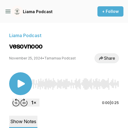
+ Follow
Liama Podcast
Liama Podcast
vesovnooo
Share
November 25, 2024
•
Tamamaa Podcast
Use Left/Right to seek, Home/End to jump to st
0:00
|
0:25
Show Notes