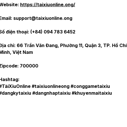
Website:
https://taixiuonline.ong/
Email: support@taixiuonline.ong
Số điện thoại: (+84) 094 783 6452
Địa chỉ: 66 Trần Văn Đang, Phường 11, Quận 3, TP. Hồ Chí
Minh, Việt Nam
Zipcode: 700000
Hashtag:
#TàiXỉuOnline #taixiuonlineong #conggametaixiu
#dangkytaixiu #dangnhaptaixiu #khuyenmaitaixiu