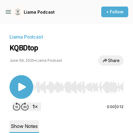
+ Follow
Liama Podcast
Liama Podcast
KQBDtop
Share
June 09, 2025
•
Liama Podcast
Use Left/Right to seek, Home/End to jump to st
0:00
|
0:12
Show Notes