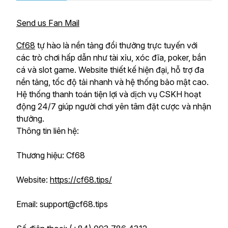
Send us Fan Mail
Cf68
tự hào là nền tảng đổi thưởng trực tuyến với
các trò chơi hấp dẫn như tài xỉu, xóc đĩa, poker, bắn
cá và slot game. Website thiết kế hiện đại, hỗ trợ đa
nền tảng, tốc độ tải nhanh và hệ thống bảo mật cao.
Hệ thống thanh toán tiện lợi và dịch vụ CSKH hoạt
động 24/7 giúp người chơi yên tâm đặt cược và nhận
thưởng.
Thông tin liên hệ:
Thương hiệu: Cf68
Website:
https://cf68.tips/
Email: support@cf68.tips