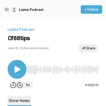
+ Follow
Liama Podcast
Liama Podcast
Cf68tips
Share
June 10, 2025
•
Liama Podcast
Use Left/Right to seek, Home/End to jump to st
0:00
|
0:12
Show Notes