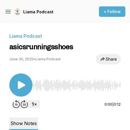
+ Follow
Liama Podcast
Liama Podcast
asicsrunningsshoes
Share
June 30, 2025
•
Liama Podcast
Use Left/Right to seek, Home/End to jump to st
0:00
|
0:12
Show Notes